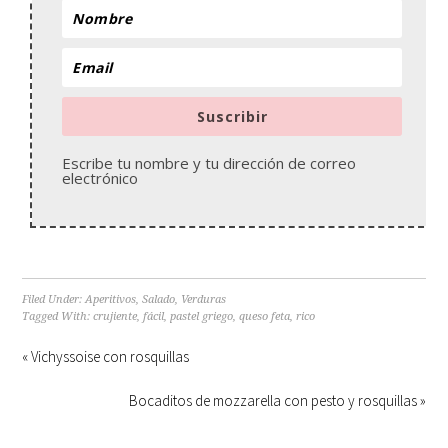
Suscribir
Escribe tu nombre y tu dirección de correo
electrónico
Filed Under:
Aperitivos
,
Salado
,
Verduras
Tagged With:
crujiente
,
fácil
,
pastel griego
,
queso feta
,
rico
« Vichyssoise con rosquillas
Bocaditos de mozzarella con pesto y rosquillas »