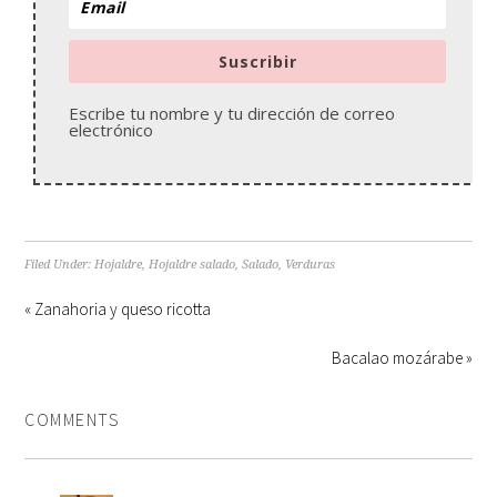
Suscribir
Escribe tu nombre y tu dirección de correo
electrónico
Filed Under:
Hojaldre
,
Hojaldre salado
,
Salado
,
Verduras
« Zanahoria y queso ricotta
Bacalao mozárabe »
COMMENTS