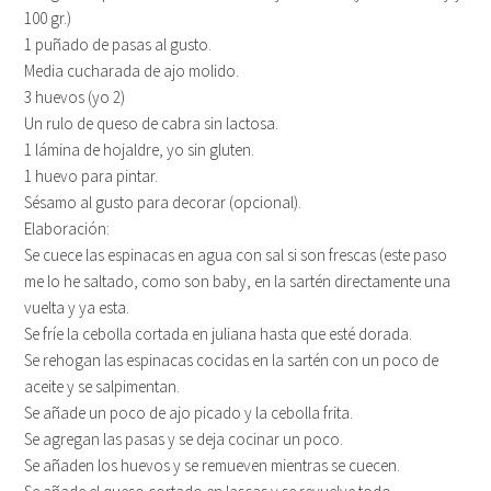
100 gr.)
1 puñado de pasas al gusto.
Media cucharada de ajo molido.
3 huevos (yo 2)
Un rulo de queso de cabra sin lactosa.
1 lámina de hojaldre, yo sin gluten.
1 huevo para pintar.
Sésamo al gusto para decorar (opcional).
Elaboración:
Se cuece las espinacas en agua con sal si son frescas (este paso
me lo he saltado, como son baby, en la sartén directamente una
vuelta y ya esta.
Se fríe la cebolla cortada en juliana hasta que esté dorada.
Se rehogan las espinacas cocidas en la sartén con un poco de
aceite y se salpimentan.
Se añade un poco de ajo picado y la cebolla frita.
Se agregan las pasas y se deja cocinar un poco.
Se añaden los huevos y se remueven mientras se cuecen.