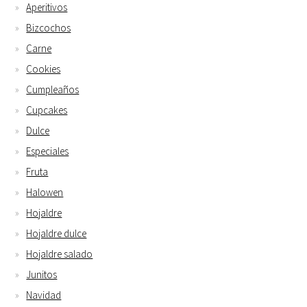
Aperitivos
Bizcochos
Carne
Cookies
Cumpleaños
Cupcakes
Dulce
Especiales
Fruta
Halowen
Hojaldre
Hojaldre dulce
Hojaldre salado
Junitos
Navidad