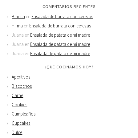
COMENTARIOS RECIENTES
Blanca
en
Ensalada de burrata con cerezas
Hirma
en
Ensalada de burrata con cerezas
Juana
en
Ensalada de patata de mi madre
Juana
en
Ensalada de patata de mi madre
Juana
en
Ensalada de patata de mi madre
¿QUÉ COCINAMOS HOY?
Aperitivos
Bizcochos
Carne
Cookies
Cumpleaños
Cupcakes
Dulce