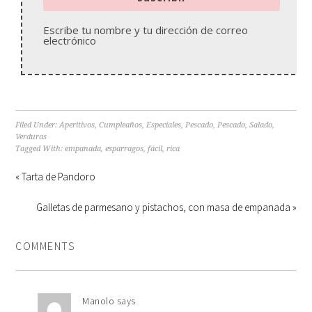
Escribe tu nombre y tu dirección de correo
electrónico
Filed Under:
Aperitivos
,
Cumpleaños
,
Especiales
,
Pescado
,
Pescado
,
Salado
,
Verduras
Tagged With:
empanada
,
esparragos
,
fácil
,
rica
« Tarta de Pandoro
Galletas de parmesano y pistachos, con masa de empanada »
COMMENTS
Manolo
says