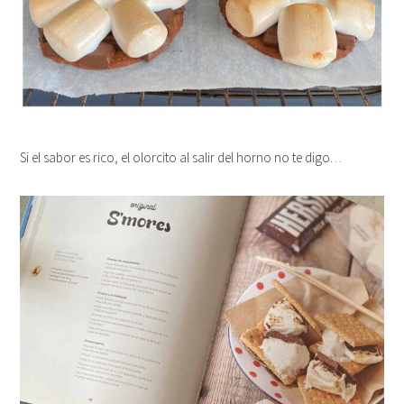
Si el sabor es rico, el olorcito al salir del horno no te digo…