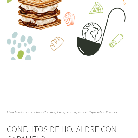
Filed Under:
Bizcochos
,
Cookies
,
Cumpleaños
,
Dulce
,
Especiales
,
Postres
CONEJITOS DE HOJALDRE CON