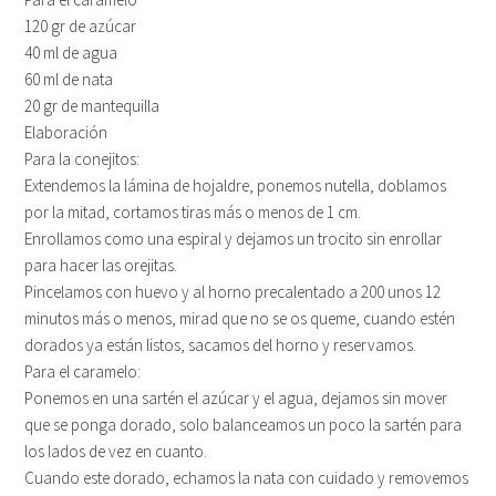
120 gr de azúcar
40 ml de agua
60 ml de nata
20 gr de mantequilla
Elaboración
Para la conejitos:
Extendemos la lámina de hojaldre, ponemos nutella, doblamos
por la mitad, cortamos tiras más o menos de 1 cm.
Enrollamos como una espiral y dejamos un trocito sin enrollar
para hacer las orejitas.
Pincelamos con huevo y al horno precalentado a 200 unos 12
minutos más o menos, mirad que no se os queme, cuando estén
dorados ya están listos, sacamos del horno y reservamos.
Para el caramelo:
Ponemos en una sartén el azúcar y el agua, dejamos sin mover
que se ponga dorado, solo balanceamos un poco la sartén para
los lados de vez en cuanto.
Cuando este dorado, echamos la nata con cuidado y removemos