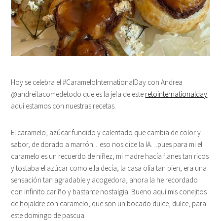
Hoy se celebra el #CarameloInternationalDay con Andrea
@andreitacomedetodo que es la jefa de este
retointernationalday
aquí estamos con nuestras recetas.
El caramelo, azúcar fundido y calentado que cambia de color y
sabor, de dorado a marrón…eso nos dice la IA…pues para mi el
caramelo es un recuerdo de niñez, mi madre hacía flanes tan ricos
y tostaba el azúcar como ella decía, la casa olía tan bien, era una
sensación tan agradable y acogedora, ahora la he recordado
con infinito cariño y bastante nostalgia. Bueno aquí mis conejitos
de hojaldre con caramelo, que son un bocado dulce, dulce, para
este domingo de pascua.