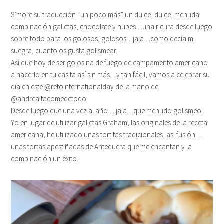
S’more su traducción “un poco más” un dulce, dulce, menuda
combinación galletas, chocolate y nubes…una ricura desde luego
sobre todo para los golosos, golosos…jaja…como decía mi
suegra, cuanto os gusta golismear.
Así que hoy de ser golosina de fuego de campamento americano
a hacerlo en tu casita así sin más…y tan fácil, vamos a celebrar su
día en este @retointernationalday de la mano de
@andreaitacomedetodo
Desde luego que una vez al año… jaja…que menudo golismeo.
Yo en lugar de utilizar galletas Graham, las originales de la receta
americana, he utilizado unas tortitas tradicionales, asi fusión…
unas tortas apestiñadas de Antequera que me encantan y la
combinación un éxito.