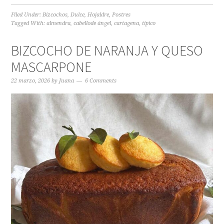
Filed Under:
Bizcochos
,
Dulce
,
Hojaldre
,
Postres
Tagged With:
almendra
,
cabellode ángel
,
cartagena
,
típico
BIZCOCHO DE NARANJA Y QUESO
MASCARPONE
22 marzo, 2026
by
Juana
6 Comments