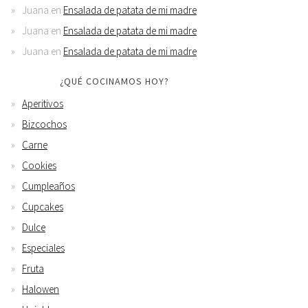
Juana
en
Ensalada de patata de mi madre
Juana
en
Ensalada de patata de mi madre
Juana
en
Ensalada de patata de mi madre
¿QUÉ COCINAMOS HOY?
Aperitivos
Bizcochos
Carne
Cookies
Cumpleaños
Cupcakes
Dulce
Especiales
Fruta
Halowen