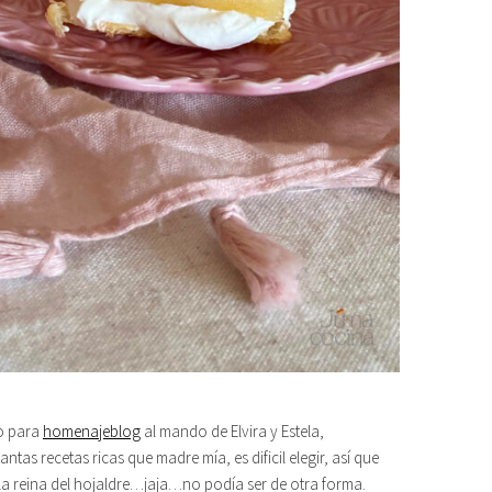
yo para
homenajeblog
al mando de Elvira y Estela,
antas recetas ricas que madre mía, es dificil elegir, así que
a reina del hojaldre…jaja…no podía ser de otra forma.