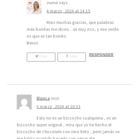
Juana
says
4 marzo, 2024 at 14:15
Mavi muchas gracias, que palabras
más bonitas me dices…sii muy rico, y ese verde
es que es tan bonito.
Besos
RESPONDER
Citar
Citar
Comentario
Comentario
Blanca
says
5 marzo, 2024 at 10:33
Esto no es un bizcocho cualquiera , es un
bizcocho super original , mira que yo he hecho el
bizcocho de chocolate con vino tinto , pero jamás se
me había ocurrido hacerlo con aguacate .