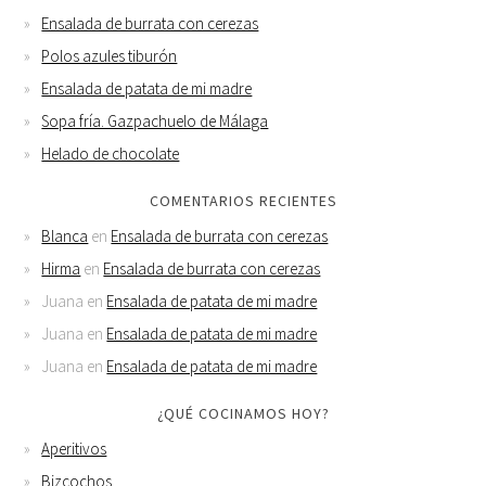
Ensalada de burrata con cerezas
Polos azules tiburón
Ensalada de patata de mi madre
Sopa fría. Gazpachuelo de Málaga
Helado de chocolate
COMENTARIOS RECIENTES
Blanca
en
Ensalada de burrata con cerezas
Hirma
en
Ensalada de burrata con cerezas
Juana
en
Ensalada de patata de mi madre
Juana
en
Ensalada de patata de mi madre
Juana
en
Ensalada de patata de mi madre
¿QUÉ COCINAMOS HOY?
Aperitivos
Bizcochos