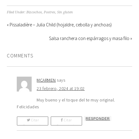
Filed Under:
Bizcochos
,
Postres
,
Sin gluten
« Pissaladière – Julia Child (hojaldre, cebolla y anchoas)
Salsa ranchera con espárragos y masa filo »
COMMENTS
MCARMEN
says
23 febrero, 2024 at 19:02
Muy bueno y el toque del te muy original.
Felicidades
RESPONDER
Citar
Citar
Comentario
Comentario