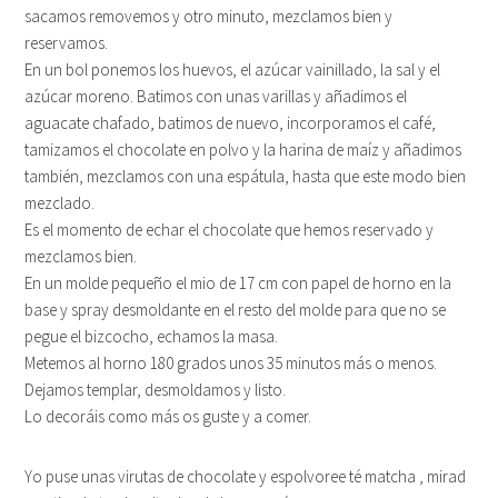
sacamos removemos y otro minuto, mezclamos bien y
reservamos.
En un bol ponemos los huevos, el azúcar vainillado, la sal y el
azúcar moreno. Batimos con unas varillas y añadimos el
aguacate chafado, batimos de nuevo, incorporamos el café,
tamizamos el chocolate en polvo y la harina de maíz y añadimos
también, mezclamos con una espátula, hasta que este modo bien
mezclado.
Es el momento de echar el chocolate que hemos reservado y
mezclamos bien.
En un molde pequeño el mio de 17 cm con papel de horno en la
base y spray desmoldante en el resto del molde para que no se
pegue el bizcocho, echamos la masa.
Metemos al horno 180 grados unos 35 minutos más o menos.
Dejamos templar, desmoldamos y listo.
Lo decoráis como más os guste y a comer.
Yo puse unas virutas de chocolate y espolvoree té matcha , mirad