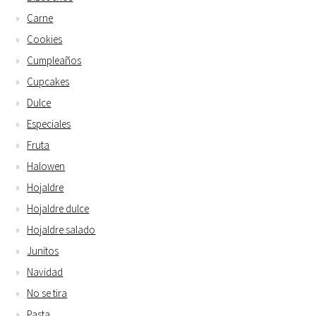
Carne
Cookies
Cumpleaños
Cupcakes
Dulce
Especiales
Fruta
Halowen
Hojaldre
Hojaldre dulce
Hojaldre salado
Junitos
Navidad
No se tira
Pasta