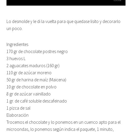
Lo desmolde y le di la vuelta para que quedase lisito y decorarlo
un poco.
Ingredientes
170 gr de chocolate postres negro
3 huevos L
2 aguacates maduros (160 gr)
110 gr de azúcar moreno
50 gr de harina de maíz (Maicena)
10 gr de chocolate en polvo
8 gr de azúcar vainillado
1 gr. de café soluble descafeinado
1 pizca de sal
Elaboración
Trocemos el chocolate y lo ponemos en un cuenco apto para el
microondas, lo ponemos según indica el paquete, 1 minuto,