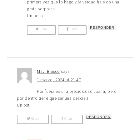
primera vez que lo hago y la verdad ha sido una
grata sorpresa.
Un beso
RESPONDER
Citar
Citar
Comentario
Comentario
Mavi Blasco
says
1 marzo, 2024 at 21:47
Por fuera es una preciosidad Juana, pero
por dentro tiene que ser una delicia!!
Un bst.
RESPONDER
Citar
Citar
Comentario
Comentario