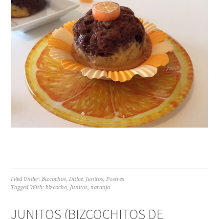
Filed Under:
Bizcochos
,
Dulce
,
Junitos
,
Postres
Tagged With:
bizcocho
,
Junitos
,
naranja
JUNITOS (BIZCOCHITOS DE