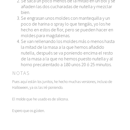
Se saca un poco menos de la mitad en un bol y se
añaden las dos cucharadas de nutella y mezclar
bien.
Se engrasan unos moldes con mantequilla y un
poco de harina o spray lo que tengáis, yo los he
hecho en estos de flor, pero se pueden hacer en
moldes para magdalenas.
Se van rellenando los moldes más o menos hasta
la mitad de la masa a la que hemos añadido
nutella, después se va poniendo encima el resto
de la masa a la que no hemos puesto nutella y al
horno precalentado a 180 unos 20 ó 25 minutos.
NOTAS
Pues aquí están los junitos, he hecho muchas versiones, incluso de
Halloween, ya os las iré poniendo.
El molde que he usado es de silicona.
Espero que os gústen.