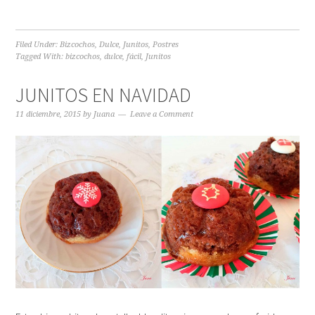
Filed Under:
Bizcochos
,
Dulce
,
Junitos
,
Postres
Tagged With:
bizcochos
,
dulce
,
fácil
,
Junitos
JUNITOS EN NAVIDAD
11 diciembre, 2015
by
Juana
Leave a Comment