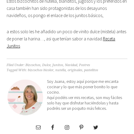
Estos bizcochitos de nutella, blanditos, jugosos y los preferidos en
casa también han sido protagonistas de los desayunos
navideños, os pongo el enlace de los junitos básicos,
a estos solo les he añadido un poco de vinito dulce (mistela) antes
de poner la harina…, asi que tenían sabor a navidad.
Receta
Junitos
Filed Under:
Bizcochos
,
Dulce
,
Junitos
,
Navidad
,
Postres
Tagged With:
bizcochos bicolor
,
nutella
,
originales
,
pastelitos
Soy Juana, estoy aquí porque me encanta
cocinar y lo que más poner bonito lo que
cocino.
Aquí podéis ver mis recetas, son muy fáciles
solo hay que disfrutar haciéndolas y hasta
podréis ser un poquito más felices.