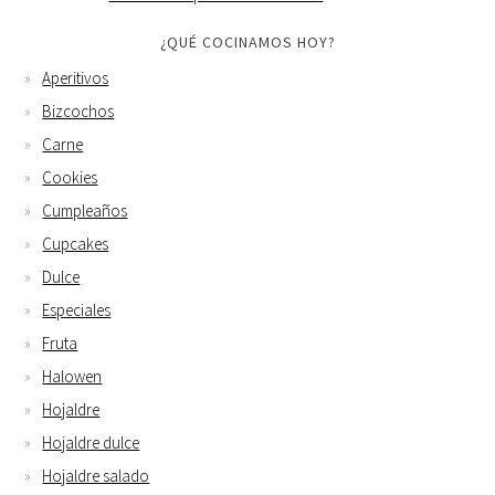
¿QUÉ COCINAMOS HOY?
Aperitivos
Bizcochos
Carne
Cookies
Cumpleaños
Cupcakes
Dulce
Especiales
Fruta
Halowen
Hojaldre
Hojaldre dulce
Hojaldre salado