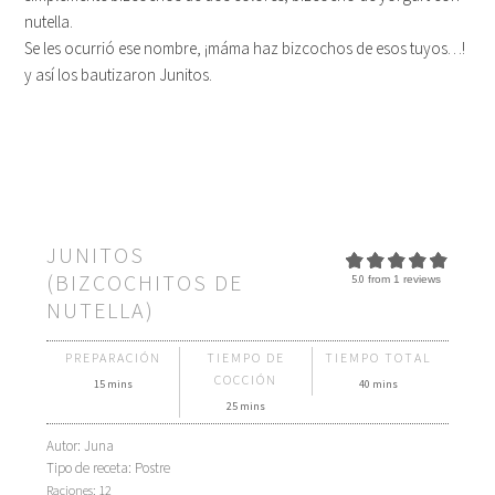
nutella.
Se les ocurrió ese nombre, ¡máma haz bizcochos de esos tuyos…!
y así los bautizaron Junitos.
JUNITOS
(BIZCOCHITOS DE
5.0
from
1
reviews
NUTELLA)
PREPARACIÓN
TIEMPO DE
TIEMPO TOTAL
COCCIÓN
15 mins
40 mins
25 mins
Autor:
Juna
Tipo de receta:
Postre
Raciones:
12