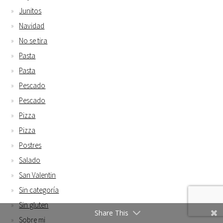
Junitos
Navidad
No se tira
Pasta
Pasta
Pescado
Pescado
Pizza
Pizza
Postres
Salado
San Valentin
Sin categoría
Sin gluten
Share This
Sobre mi