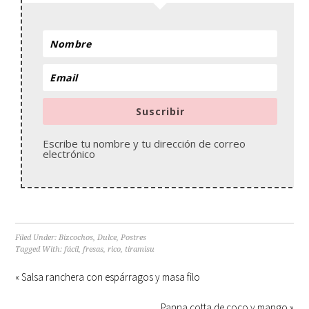
Suscribir
Escribe tu nombre y tu dirección de correo
electrónico
Filed Under:
Bizcochos
,
Dulce
,
Postres
Tagged With:
fácil
,
fresas
,
rico
,
tiramisu
« Salsa ranchera con espárragos y masa filo
Panna cotta de coco y mango »