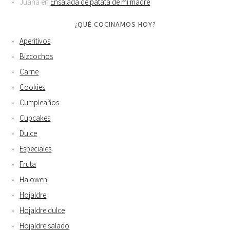
Juana
en
Ensalada de patata de mi madre
¿QUÉ COCINAMOS HOY?
Aperitivos
Bizcochos
Carne
Cookies
Cumpleaños
Cupcakes
Dulce
Especiales
Fruta
Halowen
Hojaldre
Hojaldre dulce
Hojaldre salado