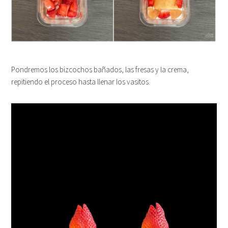
Pondremos los bizcochos bañados, las fresas y la crema,
repitiendo el proceso hasta llenar los vasitos.