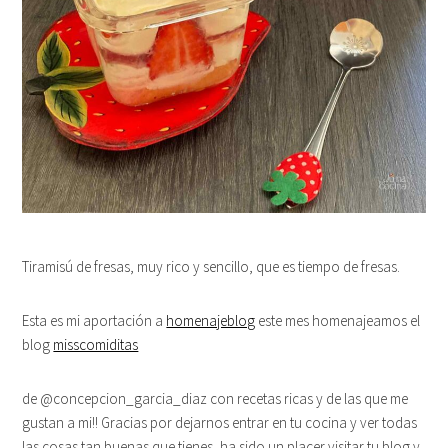
Tiramisú de fresas, muy rico y sencillo, que es tiempo de fresas.
Esta es mi aportación a
homenajeblog
este mes homenajeamos el
blog
misscomiditas
de @concepcion_garcia_diaz con recetas ricas y de las que me
gustan a mi!! Gracias por dejarnos entrar en tu cocina y ver todas
las cosas tan buenas que tienes, ha sido un placer visitar tu blog y