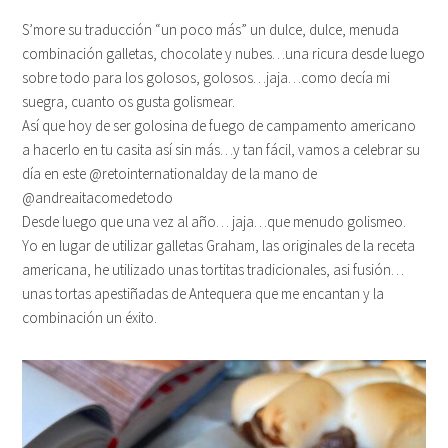
S’more su traducción “un poco más” un dulce, dulce, menuda
combinación galletas, chocolate y nubes…una ricura desde luego
sobre todo para los golosos, golosos…jaja…como decía mi
suegra, cuanto os gusta golismear.
Así que hoy de ser golosina de fuego de campamento americano
a hacerlo en tu casita así sin más…y tan fácil, vamos a celebrar su
día en este @retointernationalday de la mano de
@andreaitacomedetodo
Desde luego que una vez al año… jaja…que menudo golismeo.
Yo en lugar de utilizar galletas Graham, las originales de la receta
americana, he utilizado unas tortitas tradicionales, asi fusión…
unas tortas apestiñadas de Antequera que me encantan y la
combinación un éxito.