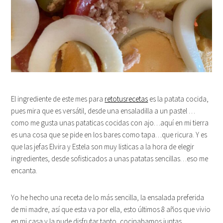
El ingrediente de este mes para
retotusrecetas
es la patata cocida,
pues mira que es versátil, desde una ensaladilla a un pastel …
como me gusta unas pataticas cocidas con ajo…aquí en mi tierra
es una cosa que se pide en los bares como tapa…que ricura. Y es
que las jefas Elvira y Estela son muy listicas a la hora de elegir
ingredientes, desde sofisticados a unas patatas sencillas…eso me
encanta.
Yo he hecho una receta de lo más sencilla, la ensalada preferida
de mi madre, así que esta va por ella, esto últimos 8 años que vivio
en mi casa y la pude disfrutar tanto, cocinabamos juntas…