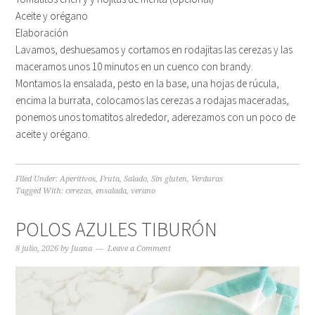
Aceite y orégano
Elaboración
Lavamos, deshuesamos y cortamos en rodajitas las cerezas y las
maceramos unos 10 minutos en un cuenco con brandy.
Montamos la ensalada, pesto en la base, una hojas de rúcula,
encima la burrata, colocamos las cerezas a rodajas maceradas,
ponemos unos tomatitos alrededor, aderezamos con un poco de
aceite y orégano.
Filed Under:
Aperitivos
,
Fruta
,
Salado
,
Sin gluten
,
Verduras
Tagged With:
cerezas
,
ensalada
,
verano
POLOS AZULES TIBURÓN
8 julio, 2026
by
Juana
Leave a Comment