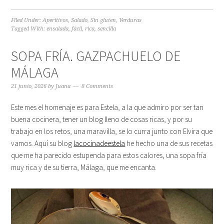
Filed Under:
Aperitivos
,
Salado
,
Sin gluten
,
Verduras
Tagged With:
ensalada
,
fácil
,
rica
,
sencilla
SOPA FRÍA. GAZPACHUELO DE
MÁLAGA
21 junio, 2026
by
Juana
8 Comments
Este mes el homenaje es para Estela, a la que admiro por ser tan
buena cocinera, tener un blog lleno de cosas ricas, y por su
trabajo en los retos, una maravilla, se lo curra junto con Elvira que
vamos. Aquí su blog
lacocinadeestela
he hecho una de sus recetas
que me ha parecido estupenda para estos calores, una sopa fría
muy rica y de su tierra, Málaga, que me encanta.