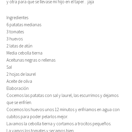
y otra para que se llevase mi hijo en el taper…jaja
Ingredientes
6 patatas medianas
3 tomates
3 huevos
2 latas de atún
Media cebolla tierna
Aceitunas negras o rellenas
Sal
2 hojas de laurel
Aceite de oliva
Elaboración
Cocemos las patatas con sal y laurel, las escurrimos y dejamos
que se enfríen.
Cocemos los huevos unos 12 minutos y enfriamos en agua con
cubitos para poder pelarlos mejor.
Lavamos la cebolla tierna y cortamos a trocitos pequeños.
La vamos los tomates y secamos bien.