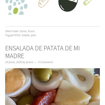
Filed Under:
Dulce
,
Fruta
Tagged With:
helado
,
polo
ENSALADA DE PATATA DE MI
MADRE
26 junio, 2026
by
Juana
9 Comments