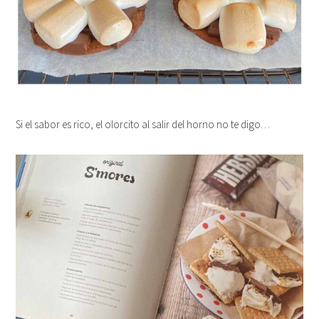
Si el sabor es rico, el olorcito al salir del horno no te digo…