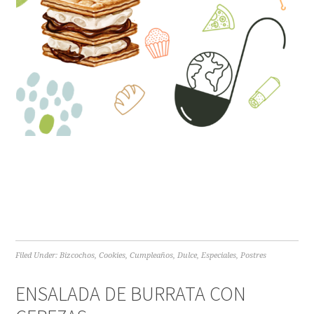
Filed Under:
Bizcochos
,
Cookies
,
Cumpleaños
,
Dulce
,
Especiales
,
Postres
ENSALADA DE BURRATA CON