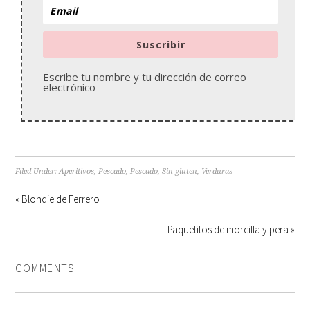
Suscribir
Escribe tu nombre y tu dirección de correo
electrónico
Filed Under:
Aperitivos
,
Pescado
,
Pescado
,
Sin gluten
,
Verduras
« Blondie de Ferrero
Paquetitos de morcilla y pera »
COMMENTS