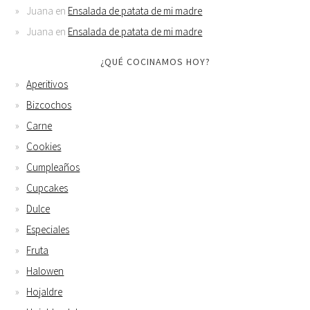
Juana
en
Ensalada de patata de mi madre
Juana
en
Ensalada de patata de mi madre
¿QUÉ COCINAMOS HOY?
Aperitivos
Bizcochos
Carne
Cookies
Cumpleaños
Cupcakes
Dulce
Especiales
Fruta
Halowen
Hojaldre