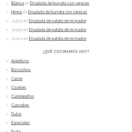
Blanca
en
Ensalada de burrata con cerezas
Hirma
en
Ensalada de burrata con cerezas
Juana
en
Ensalada de patata de mi madre
Juana
en
Ensalada de patata de mi madre
Juana
en
Ensalada de patata de mi madre
¿QUÉ COCINAMOS HOY?
Aperitivos
Bizcochos
Carne
Cookies
Cumpleaños
Cupcakes
Dulce
Especiales
Fruta