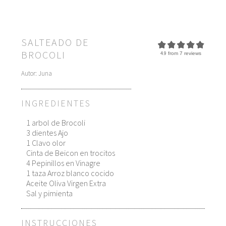
SALTEADO DE
BROCOLI
4.9
from
7
reviews
Autor:
Juna
INGREDIENTES
1 arbol de Brocoli
3 dientes Ajo
1 Clavo olor
Cinta de Beicon en trocitos
4 Pepinillos en Vinagre
1 taza Arroz blanco cocido
Aceite Oliva Virgen Extra
Sal y pimienta
INSTRUCCIONES