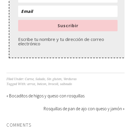
Suscribir
Escribe tu nombre y tu dirección de correo
electrónico
Filed Under:
Carne
,
Salado
,
Sin gluten
,
Verduras
Tagged With:
arroz
,
beicon
,
brocoli
,
salteado
« Bocaditos de higos y queso con rosquillas
Rosquillas de pan de ajo con queso y jamón »
COMMENTS