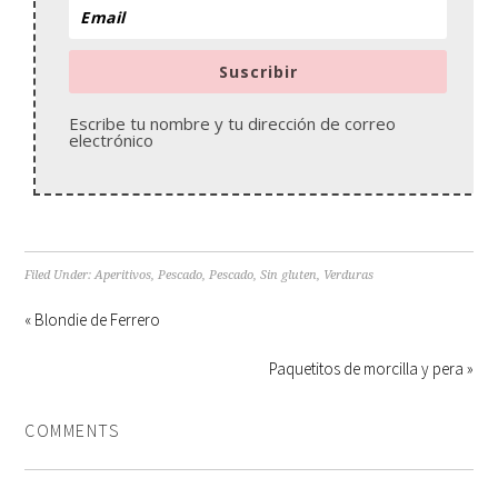
Suscribir
Escribe tu nombre y tu dirección de correo
electrónico
Filed Under:
Aperitivos
,
Pescado
,
Pescado
,
Sin gluten
,
Verduras
« Blondie de Ferrero
Paquetitos de morcilla y pera »
COMMENTS