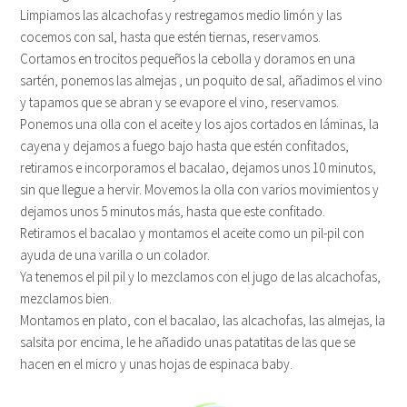
Limpiamos las alcachofas y restregamos medio limón y las
cocemos con sal, hasta que estén tiernas, reservamos.
Cortamos en trocitos pequeños la cebolla y doramos en una
sartén, ponemos las almejas , un poquito de sal, añadimos el vino
y tapamos que se abran y se evapore el vino, reservamos.
Ponemos una olla con el aceite y los ajos cortados en láminas, la
cayena y dejamos a fuego bajo hasta que estén confitados,
retiramos e incorporamos el bacalao, dejamos unos 10 minutos,
sin que llegue a hervir. Movemos la olla con varios movimientos y
dejamos unos 5 minutos más, hasta que este confitado.
Retiramos el bacalao y montamos el aceite como un pil-pil con
ayuda de una varilla o un colador.
Ya tenemos el pil pil y lo mezclamos con el jugo de las alcachofas,
mezclamos bien.
Montamos en plato, con el bacalao, las alcachofas, las almejas, la
salsita por encima, le he añadido unas patatitas de las que se
hacen en el micro y unas hojas de espinaca baby.