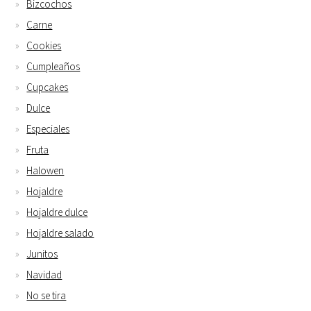
Bizcochos
Carne
Cookies
Cumpleaños
Cupcakes
Dulce
Especiales
Fruta
Halowen
Hojaldre
Hojaldre dulce
Hojaldre salado
Junitos
Navidad
No se tira