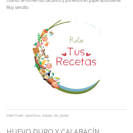
cuanto se formen las sacamos y ponemos en papel absorbente.
Muy sencillo.
Filed Under:
Aperitivos
,
Salado
,
Sin gluten
HUEVO DURO Y CALABACÍN