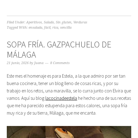
Filed Under:
Aperitivos
,
Salado
,
Sin gluten
,
Verduras
Tagged With:
ensalada
,
fácil
,
rica
,
sencilla
SOPA FRÍA. GAZPACHUELO DE
MÁLAGA
21 junio, 2026
by
Juana
8 Comments
Este mes el homenaje es para Estela, a la que admiro por ser tan
buena cocinera, tener un blog lleno de cosas ricas, y por su
trabajo en los retos, una maravilla, se lo curra junto con Elvira que
vamos. Aquí su blog
lacocinadeestela
he hecho una de sus recetas
que me ha parecido estupenda para estos calores, una sopa fría
muy rica y de su tierra, Málaga, que me encanta.