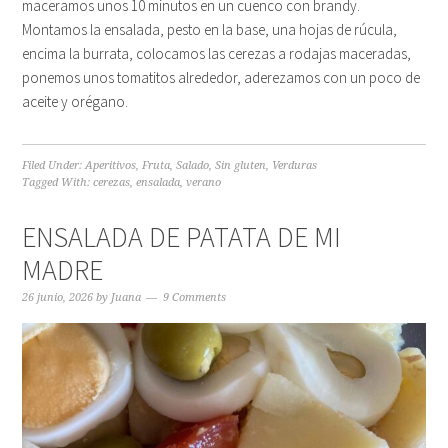
maceramos unos 10 minutos en un cuenco con brandy.
Montamos la ensalada, pesto en la base, una hojas de rúcula,
encima la burrata, colocamos las cerezas a rodajas maceradas,
ponemos unos tomatitos alrededor, aderezamos con un poco de
aceite y orégano.
Filed Under:
Aperitivos
,
Fruta
,
Salado
,
Sin gluten
,
Verduras
Tagged With:
cerezas
,
ensalada
,
verano
ENSALADA DE PATATA DE MI
MADRE
26 junio, 2026
by
Juana
9 Comments