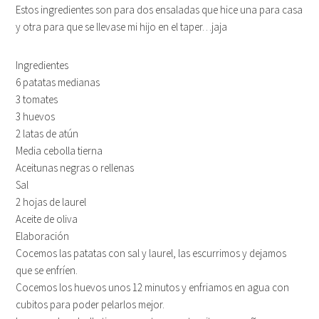
Estos ingredientes son para dos ensaladas que hice una para casa
y otra para que se llevase mi hijo en el taper…jaja
Ingredientes
6 patatas medianas
3 tomates
3 huevos
2 latas de atún
Media cebolla tierna
Aceitunas negras o rellenas
Sal
2 hojas de laurel
Aceite de oliva
Elaboración
Cocemos las patatas con sal y laurel, las escurrimos y dejamos
que se enfríen.
Cocemos los huevos unos 12 minutos y enfriamos en agua con
cubitos para poder pelarlos mejor.