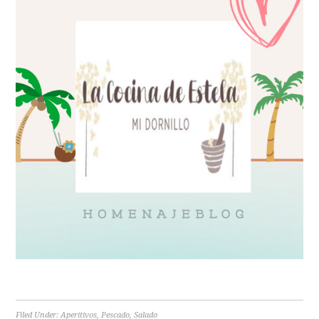
Filed Under:
Aperitivos
,
Pescado
,
Salado