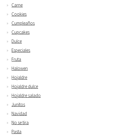
Carne
Cookies
Cumpleaños
Cupcakes
Dulce
Especiales
Fruta
Halowen
Hojaldre
Hojaldre dulce
Hojaldre salado
Junitos
Navidad
No se tira
Pasta