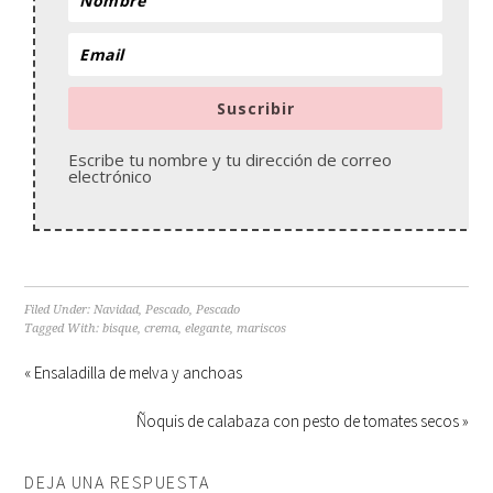
Suscribir
Escribe tu nombre y tu dirección de correo
electrónico
Filed Under:
Navidad
,
Pescado
,
Pescado
Tagged With:
bisque
,
crema
,
elegante
,
mariscos
« Ensaladilla de melva y anchoas
Ñoquis de calabaza con pesto de tomates secos »
DEJA UNA RESPUESTA