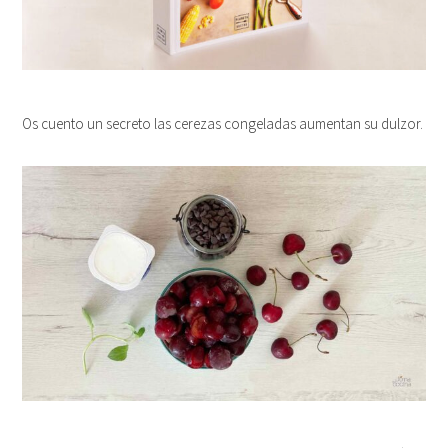
Os cuento un secreto las cerezas congeladas aumentan su dulzor.