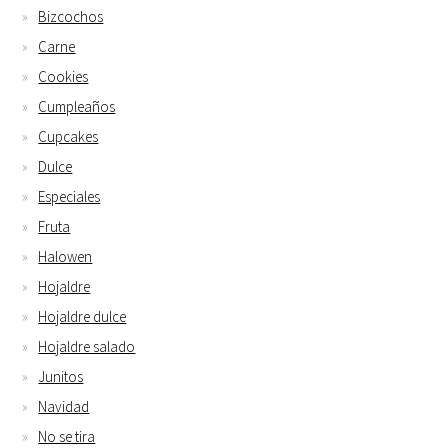
Bizcochos
Carne
Cookies
Cumpleaños
Cupcakes
Dulce
Especiales
Fruta
Halowen
Hojaldre
Hojaldre dulce
Hojaldre salado
Junitos
Navidad
No se tira