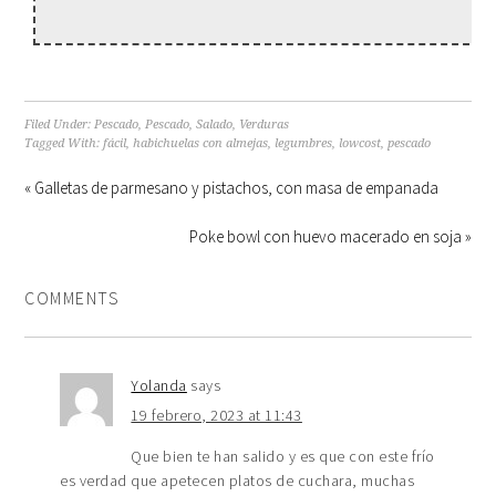
Filed Under:
Pescado
,
Pescado
,
Salado
,
Verduras
Tagged With:
fácil
,
habichuelas con almejas
,
legumbres
,
lowcost
,
pescado
« Galletas de parmesano y pistachos, con masa de empanada
Poke bowl con huevo macerado en soja »
COMMENTS
Yolanda
says
19 febrero, 2023 at 11:43
Que bien te han salido y es que con este frío
es verdad que apetecen platos de cuchara, muchas