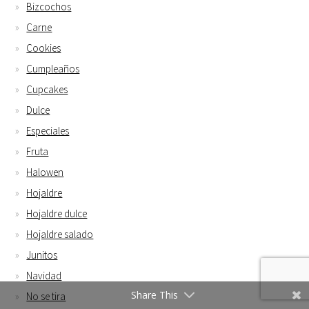
Bizcochos
Carne
Cookies
Cumpleaños
Cupcakes
Dulce
Especiales
Fruta
Halowen
Hojaldre
Hojaldre dulce
Hojaldre salado
Junitos
Navidad
Share This
No se tira