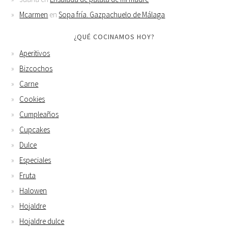
Mcarmen
en
Sopa fría. Gazpachuelo de Málaga
¿QUÉ COCINAMOS HOY?
Aperitivos
Bizcochos
Carne
Cookies
Cumpleaños
Cupcakes
Dulce
Especiales
Fruta
Halowen
Hojaldre
Hojaldre dulce