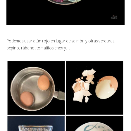
Podemos usar atún rojo en lugar de salmón y otras verduras,
pepino, rábano, tomatitos cherry…