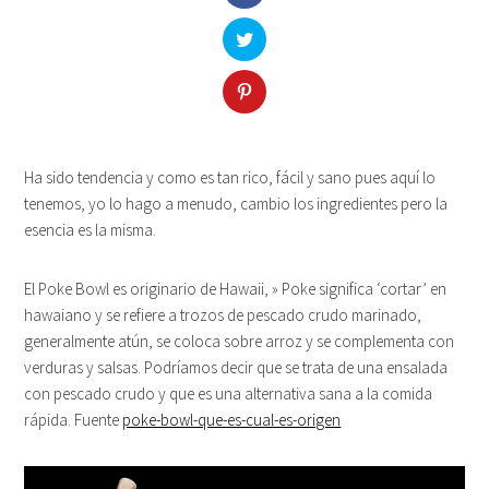
Ha sido tendencia y como es tan rico, fácil y sano pues aquí lo
tenemos, yo lo hago a menudo, cambio los ingredientes pero la
esencia es la misma.
El Poke Bowl es originario de Hawaii, » Poke significa ‘cortar’ en
hawaiano y se refiere a trozos de pescado crudo marinado,
generalmente atún, se coloca sobre arroz y se complementa con
verduras y salsas. Podríamos decir que se trata de una ensalada
con pescado crudo y que es una alternativa sana a la comida
rápida. Fuente
poke-bowl-que-es-cual-es-origen