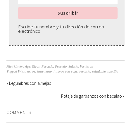
Suscribir
Escribe tu nombre y tu dirección de correo
electrónico
Filed Under:
Aperitivos
,
Pescado
,
Pescado
,
Salado
,
Verduras
Tagged With:
arroz
,
hawaiano
,
huevos con soja
,
pescado
,
saludable
,
sencillo
« Legumbres con almejas
Potaje de garbanzos con bacalao »
COMMENTS