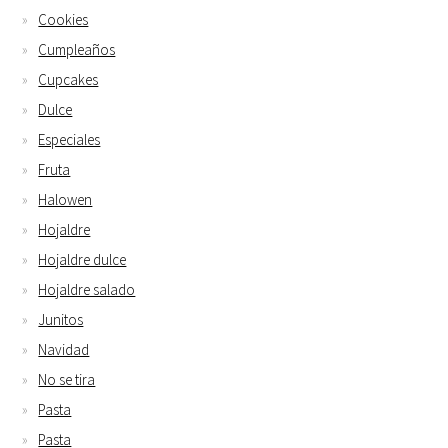
Cookies
Cumpleaños
Cupcakes
Dulce
Especiales
Fruta
Halowen
Hojaldre
Hojaldre dulce
Hojaldre salado
Junitos
Navidad
No se tira
Pasta
Pasta