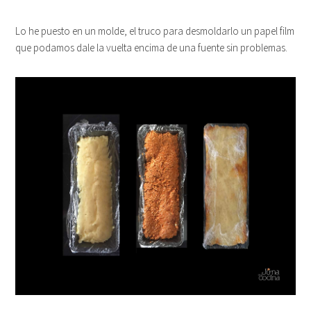
Lo he puesto en un molde, el truco para desmoldarlo un papel film
que podamos dale la vuelta encima de una fuente sin problemas.