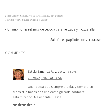
Filed Under:
Carne
,
No se tira
,
Salado
,
Sin gluten
Tagged With:
pastel
,
patata y carne
« Champiñones rellenos de cebolla caramelizada y mozzarella
Salmón en papillote con verduras »
COMMENTS
Estela Sanchez Ruiz de Luna
says
29 mayo, 2020 at 14:56
Una receta que siempre triunfa, y como bien
dices si la haces con una carne guisada sobrante ,
esta muy rico. Me encanta. Besos.