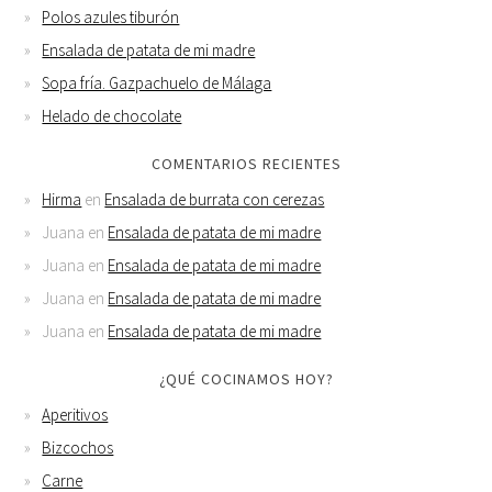
Polos azules tiburón
Ensalada de patata de mi madre
Sopa fría. Gazpachuelo de Málaga
Helado de chocolate
COMENTARIOS RECIENTES
Hirma
en
Ensalada de burrata con cerezas
Juana
en
Ensalada de patata de mi madre
Juana
en
Ensalada de patata de mi madre
Juana
en
Ensalada de patata de mi madre
Juana
en
Ensalada de patata de mi madre
¿QUÉ COCINAMOS HOY?
Aperitivos
Bizcochos
Carne